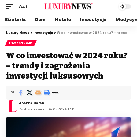
Aa
Biżuteria
Dom
Hotele
Inwestycje
Medycyn
Luxury News
>
Inwestycje
>
W co inwestować w 2024 roku? – trendy i zagrożenia inwestycji luksusowych
INWESTYCJE
W co inwestować w 2024 roku?
– trendy i zagrożenia
inwestycji luksusowych
Joanna Baran
Zaktualizowano: 04.07.2024 17:11