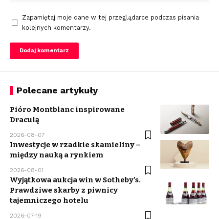
Zapamiętaj moje dane w tej przeglądarce podczas pisania
kolejnych komentarzy.
Polecane artykuły
Pióro Montblanc inspirowane
Draculą
2026-08-07
Inwestycje w rzadkie skamieliny –
między nauką a rynkiem
2026-08-01
Wyjątkowa aukcja win w Sotheby’s.
Prawdziwe skarby z piwnicy
tajemniczego hotelu
2026-07-19