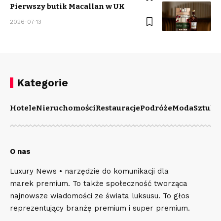
Pierwszy butik Macallan w UK
2026-07-13
Kategorie
Hotele
Nieruchomości
Restauracje
Podróże
Moda
Sztuka
O nas
Luxury News • narzędzie do komunikacji dla
marek premium. To także społeczność tworząca
najnowsze wiadomości ze świata luksusu. To głos
reprezentujący branżę premium i super premium.