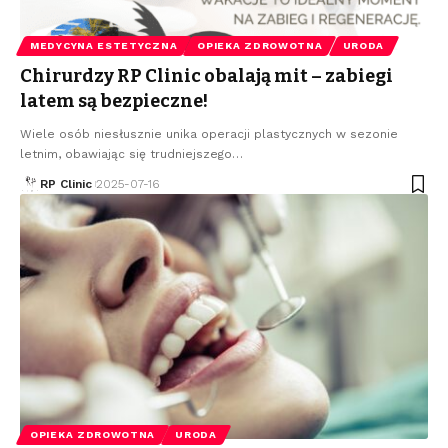
MEDYCYNA ESTETYCZNA
OPIEKA ZDROWOTNA
URODA
Chirurdzy RP Clinic obalają mit – zabiegi
latem są bezpieczne!
Wiele osób niesłusznie unika operacji plastycznych w sezonie
letnim, obawiając się trudniejszego
…
RP Clinic
2025-07-16
OPIEKA ZDROWOTNA
URODA