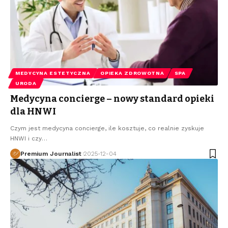
MEDYCYNA ESTETYCZNA
OPIEKA ZDROWOTNA
SPA
URODA
Medycyna concierge – nowy standard opieki
dla HNWI
Czym jest medycyna concierge, ile kosztuje, co realnie zyskuje
HNWI i czy
…
Premium Journalist
2025-12-04