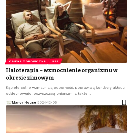
OPIEKA ZDROWOTNA
SPA
Haloterapia – wzmocnienie organizmu w
okresie zimowym
Kąpiele solne wzmacniają odporność, poprawiają kondycję układu
oddechowego, oczyszczają organizm, a także
…
Manor House
2024-12-05