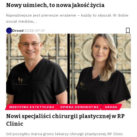
Nowy uśmiech, to nowa jakość życia
Najważniejsze jest pierwsze wrażenie – każdy to słyszał. W dobie
social mediów,
…
Drosd
2025-07-01
MEDYCYNA ESTETYCZNA
OPIEKA ZDROWOTNA
URODA
Nowi specjaliści chirurgii plastycznej w RP
Clinic
Od początku marca grono lekarzy chirurgii plastycznej RP Clinic