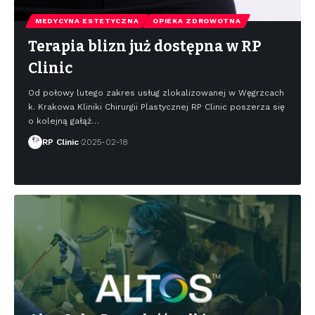
MEDYCYNA ESTETYCZNA
OPIEKA ZDROWOTNA
Terapia blizn już dostępna w RP
Clinic
Od połowy lutego zakres usług zlokalizowanej w Węgrzcach
k. Krakowa Kliniki Chirurgii Plastycznej RP Clinic poszerza się
o kolejną gałąź
…
RP Clinic
2025-02-18