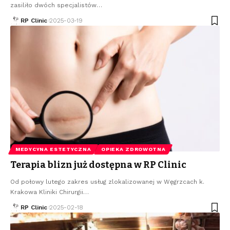
zasiliło dwóch specjalistów
…
RP Clinic
2025-03-19
MEDYCYNA ESTETYCZNA
OPIEKA ZDROWOTNA
Terapia blizn już dostępna w RP Clinic
Od połowy lutego zakres usług zlokalizowanej w Węgrzcach k.
Krakowa Kliniki Chirurgii
…
RP Clinic
2025-02-18