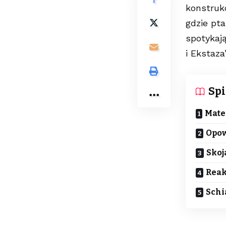
konstruk
gdzie pta
spotykają
i Ekstaz
Spi
Mate
Opow
Skoj
Reak
Schi