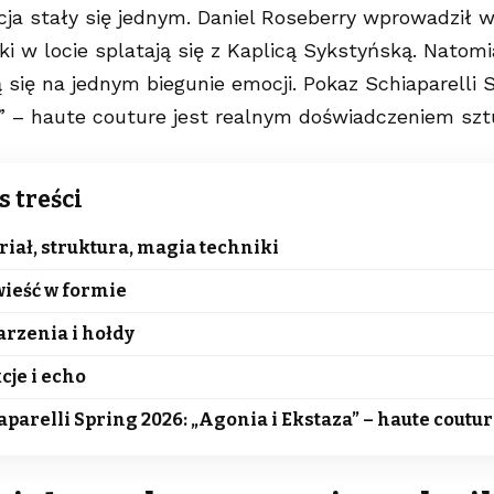
cja stały się jednym. Daniel Roseberry wprowadził 
ki w locie splatają się z Kaplicą Sykstyńską. Natomi
 się na jednym biegunie emocji. Pokaz Schiaparelli 
a” – haute couture jest realnym doświadczeniem szt
s treści
riał, struktura, magia techniki
ieść w formie
arzenia i hołdy
cje i echo
aparelli Spring 2026: „Agonia i Ekstaza” – haute coutur