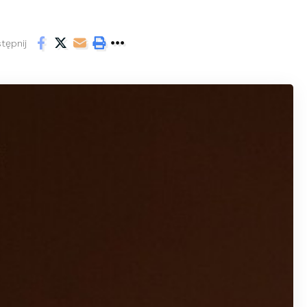
tępnij