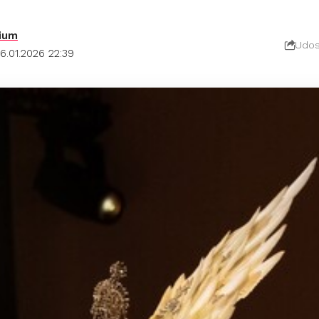
ium
Udos
6.01.2026 22:39