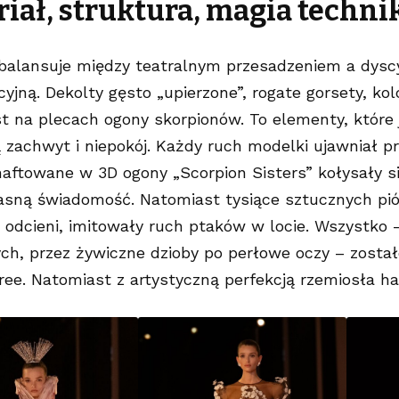
iał, struktura, magia techni
 balansuje między teatralnym przesadzeniem a dysc
yjną. Dekolty gęsto „upierzone”, rogate gorsety, ko
t na plecach ogony skorpionów. To elementy, które 
zachwyt i niepokój. Każdy ruch modelki ujawniał pr
aftowane w 3D ogony „Scorpion Sisters” kołysały si
asną świadomość. Natomiast tysiące sztucznych pió
i odcieni, imitowały ruch ptaków w locie. Wszystko –
ch, przez żywiczne dzioby po perłowe oczy – zosta
ree. Natomiast z artystyczną perfekcją rzemiosła h