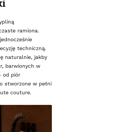
ki
ypliną
lczaste ramiona.
jednocześnie
ecyzję techniczną.
ę naturalnie, jakby
r, barwionych w
 od piór
ło stworzone w pełni
aute couture.