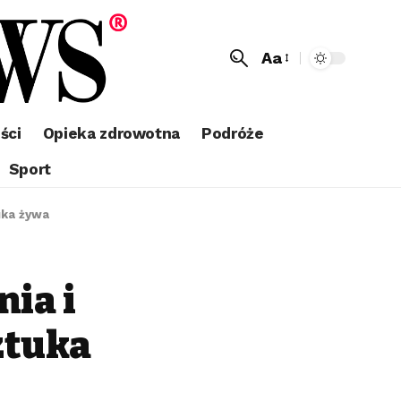
Aa
ści
Opieka zdrowotna
Podróże
Sport
uka żywa
nia i
ztuka