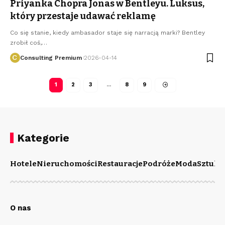
Priyanka Chopra Jonas w Bentleyu. Luksus,
który przestaje udawać reklamę
Co się stanie, kiedy ambasador staje się narracją marki? Bentley
zrobił coś,
…
Consulting Premium
2026-04-14
1
2
3
…
8
9
Kategorie
Hotele
Nieruchomości
Restauracje
Podróże
Moda
Sztuka
O nas