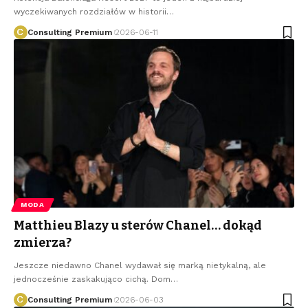
wyczekiwanych rozdziałów w historii
…
Consulting Premium
2026-06-11
MODA
Matthieu Blazy u sterów Chanel… dokąd
zmierza?
Jeszcze niedawno Chanel wydawał się marką nietykalną, ale
jednocześnie zaskakująco cichą. Dom
…
Consulting Premium
2026-06-03