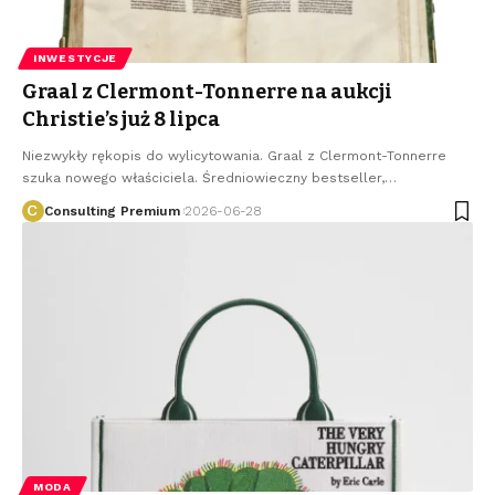
INWESTYCJE
Graal z Clermont-Tonnerre na aukcji
Christie’s już 8 lipca
Niezwykły rękopis do wylicytowania. Graal z Clermont-Tonnerre
szuka nowego właściciela. Średniowieczny bestseller,
…
Consulting Premium
2026-06-28
MODA