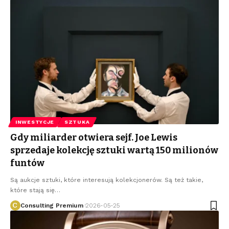
INWESTYCJE
SZTUKA
Gdy miliarder otwiera sejf. Joe Lewis
sprzedaje kolekcję sztuki wartą 150 milionów
funtów
Są aukcje sztuki, które interesują kolekcjonerów. Są też takie,
które stają się
…
Consulting Premium
2026-05-25