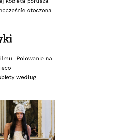
ej kobieta porusza
nocześnie otoczona
yki
filmu „Polowanie na
ieco
obiety według