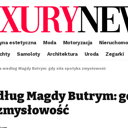
yna estetyczna
Moda
Motoryzacja
Nieruchomo
chty
Samoloty
Architektura
Uroda
Zegarki
a według Magdy Butrym: gdy siła spotyka zmysłowość
ług Magdy Butrym: gd
 zmysłowość
ium