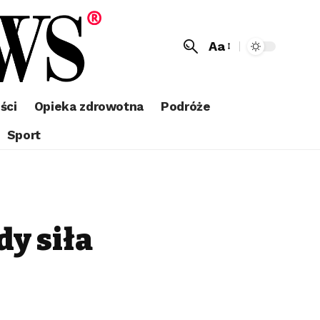
Aa
ści
Opieka zdrowotna
Podróże
Sport
y siła