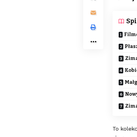
Spi
Filmo
Płas
Zima
Kobi
Małg
Nowy
Zima
To kolekc