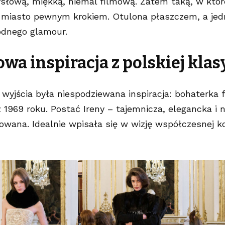
słową, miękką, niemal filmową. Zatem taką, w któr
z miasto pewnym krokiem. Otulona płaszczem, a jed
odnego glamour.
wa inspiracja z polskiej klas
wyjścia była niespodziewana inspiracja: bohaterka 
1969 roku. Postać Ireny – tajemnicza, elegancka i n
owana. Idealnie wpisała się w wizję współczesnej k