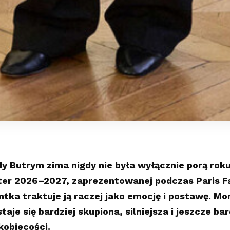
y Butrym zima nigdy nie była wyłącznie porą roku
ter 2026–2027, zaprezentowanej podczas Paris F
ntka traktuje ją raczej jako emocję i postawę. M
taje się bardziej skupiona, silniejsza i jeszcze b
kobiecości.