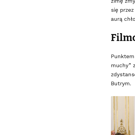
zimę zmy
się prze
aurą chł
Filmo
Punktem 
muchy” z 
zdystans
Butrym
.