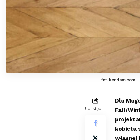
fot. kendam.com
Dla Magd
Udostępnij
Fall/Win
projekta
kobieta s
własnej 