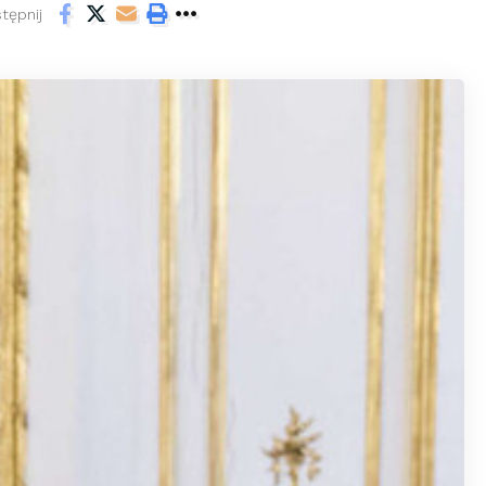
tępnij