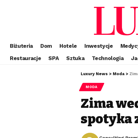
Biżuteria
Dom
Hotele
Inwestycje
Medyc
Restauracje
SPA
Sztuka
Technologia
Ja
Luxury News
>
Moda
>
Zim
MODA
Zima wed
spotyka
Consulting Prem