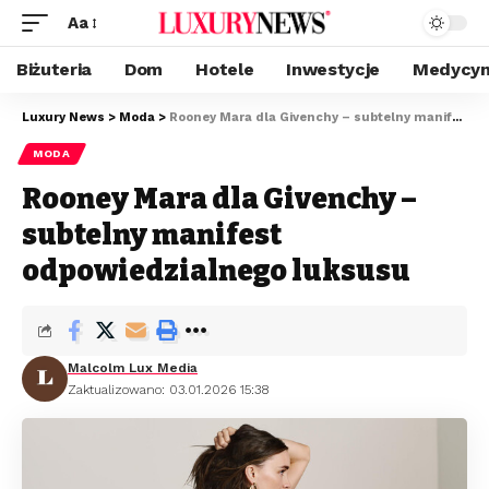
Aa
Biżuteria
Dom
Hotele
Inwestycje
Medycyn
Luxury News
>
Moda
>
Rooney Mara dla Givenchy – subtelny manifest odpowiedzialnego luksusu
MODA
Rooney Mara dla Givenchy –
subtelny manifest
odpowiedzialnego luksusu
Malcolm Lux Media
Zaktualizowano: 03.01.2026 15:38