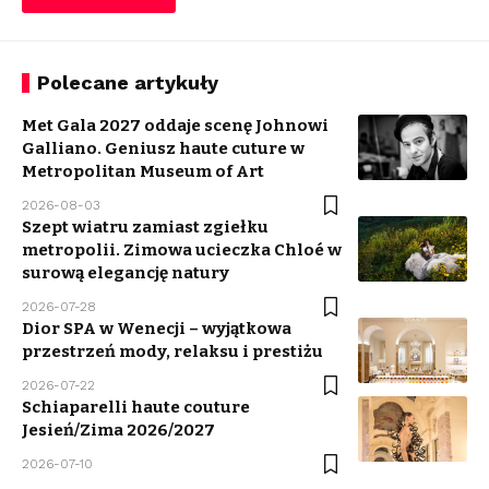
Polecane artykuły
Met Gala 2027 oddaje scenę Johnowi
Galliano. Geniusz haute cuture w
Metropolitan Museum of Art
2026-08-03
Szept wiatru zamiast zgiełku
metropolii. Zimowa ucieczka Chloé w
surową elegancję natury
2026-07-28
Dior SPA w Wenecji – wyjątkowa
przestrzeń mody, relaksu i prestiżu
2026-07-22
Schiaparelli haute couture
Jesień/Zima 2026/2027
2026-07-10