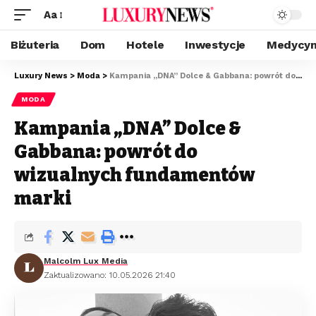
Aa
Biżuteria
Dom
Hotele
Inwestycje
Medycyn
Luxury News
>
Moda
>
Kampania „DNA” Dolce & Gabbana: powrót do wizualnych fundamentów marki
MODA
Kampania „DNA” Dolce &
Gabbana: powrót do
wizualnych fundamentów
marki
Malcolm Lux Media
Zaktualizowano: 10.05.2026 21:40