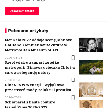
Polecane artykuły
Met Gala 2027 oddaje scenę Johnowi
Galliano. Geniusz haute cuture w
Metropolitan Museum of Art
2026-08-03
Szept wiatru zamiast zgiełku
metropolii. Zimowa ucieczka Chloé w
surową elegancję natury
2026-07-28
Dior SPA w Wenecji – wyjątkowa
przestrzeń mody, relaksu i prestiżu
2026-07-22
Schiaparelli haute couture
Jesień/Zima 2026/2027