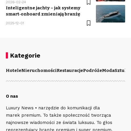
2026-02-24
Inteligentne jachty – jak systemy
smart‑onboard zmieniają branżę
2025-12-01
Kategorie
Hotele
Nieruchomości
Restauracje
Podróże
Moda
Sztuka
O nas
Luxury News • narzędzie do komunikacji dla
marek premium. To także społeczność tworząca
najnowsze wiadomości ze świata luksusu. To głos
reprezentujący branżę premium i super premium.