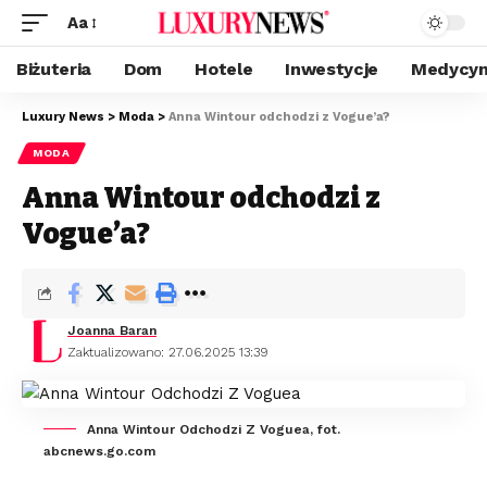
Aa
Biżuteria
Dom
Hotele
Inwestycje
Medycyn
Luxury News
>
Moda
>
Anna Wintour odchodzi z Vogue’a?
MODA
Anna Wintour odchodzi z
Vogue’a?
Joanna Baran
Zaktualizowano: 27.06.2025 13:39
Anna Wintour Odchodzi Z Voguea, fot.
abcnews.go.com