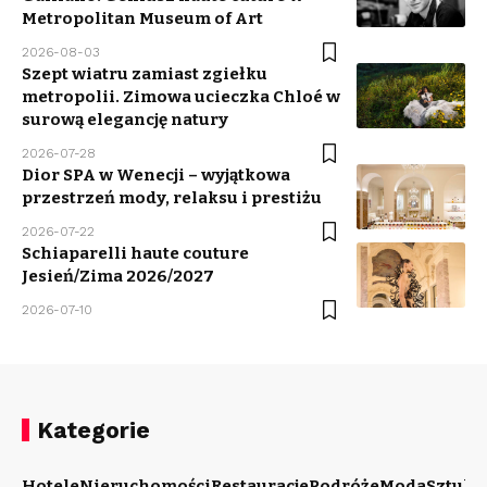
Metropolitan Museum of Art
2026-08-03
Szept wiatru zamiast zgiełku
metropolii. Zimowa ucieczka Chloé w
surową elegancję natury
2026-07-28
Dior SPA w Wenecji – wyjątkowa
przestrzeń mody, relaksu i prestiżu
2026-07-22
Schiaparelli haute couture
Jesień/Zima 2026/2027
2026-07-10
Kategorie
Hotele
Nieruchomości
Restauracje
Podróże
Moda
Sztuka