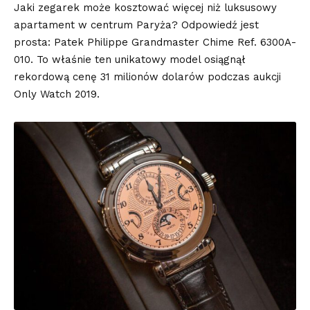
Jaki zegarek może kosztować więcej niż luksusowy
apartament w centrum Paryża? Odpowiedź jest
prosta: Patek Philippe Grandmaster Chime Ref. 6300A-
010. To właśnie ten unikatowy model osiągnął
rekordową cenę 31 milionów dolarów podczas aukcji
Only Watch 2019.