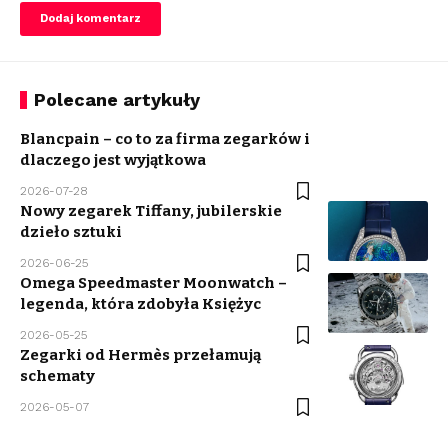
Polecane artykuły
Blancpain – co to za firma zegarków i
dlaczego jest wyjątkowa
2026-07-28
Nowy zegarek Tiffany, jubilerskie
dzieło sztuki
2026-06-25
Omega Speedmaster Moonwatch –
legenda, która zdobyła Księżyc
2026-05-25
Zegarki od Hermès przełamują
schematy
2026-05-07