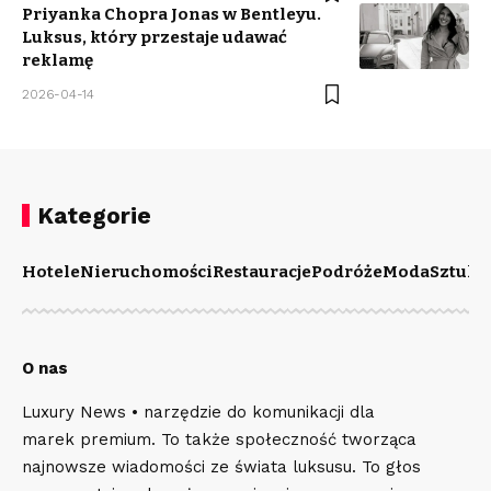
Priyanka Chopra Jonas w Bentleyu.
Luksus, który przestaje udawać
reklamę
2026-04-14
Kategorie
Hotele
Nieruchomości
Restauracje
Podróże
Moda
Sztuka
O nas
Luxury News • narzędzie do komunikacji dla
marek premium. To także społeczność tworząca
najnowsze wiadomości ze świata luksusu. To głos