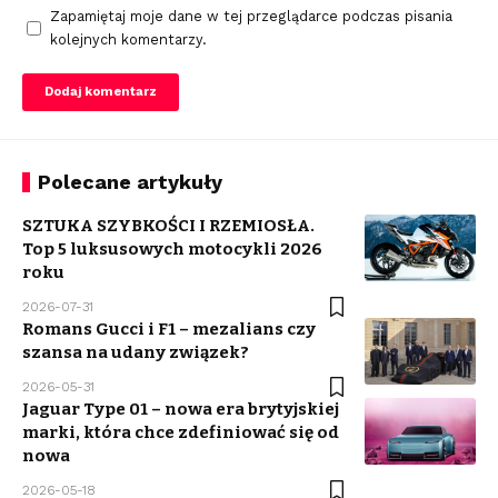
Zapamiętaj moje dane w tej przeglądarce podczas pisania
kolejnych komentarzy.
Polecane artykuły
SZTUKA SZYBKOŚCI I RZEMIOSŁA.
Top 5 luksusowych motocykli 2026
roku
2026-07-31
Romans Gucci i F1 – mezalians czy
szansa na udany związek?
2026-05-31
Jaguar Type 01 – nowa era brytyjskiej
marki, która chce zdefiniować się od
nowa
2026-05-18