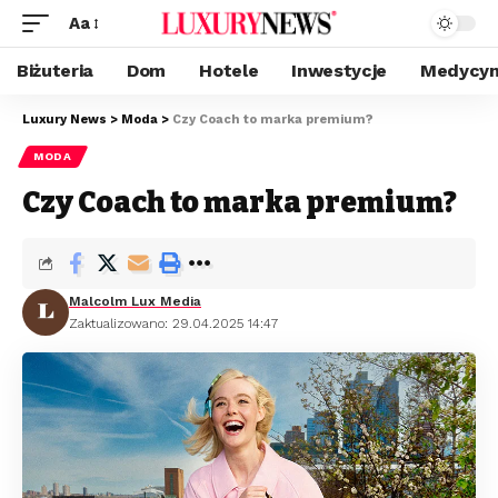
Aa
Biżuteria
Dom
Hotele
Inwestycje
Medycyn
Luxury News
>
Moda
>
Czy Coach to marka premium?
MODA
Czy Coach to marka premium?
Malcolm Lux Media
Zaktualizowano: 29.04.2025 14:47