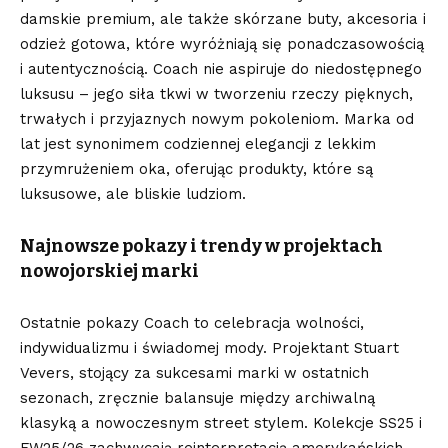
damskie premium, ale także skórzane buty, akcesoria i
odzież gotowa, które wyróżniają się ponadczasowością
i autentycznością. Coach nie aspiruje do niedostępnego
luksusu – jego siła tkwi w tworzeniu rzeczy pięknych,
trwałych i przyjaznych nowym pokoleniom.
Marka od
lat jest synonimem codziennej elegancji
z lekkim
przymrużeniem oka, oferując produkty, które są
luksusowe, ale bliskie ludziom.
Najnowsze pokazy i trendy w projektach
nowojorskiej marki
Ostatnie pokazy Coach to celebracja wolności,
indywidualizmu i świadomej mody. Projektant Stuart
Vevers, stojący za sukcesami marki w ostatnich
sezonach, zręcznie balansuje między archiwalną
klasyką a nowoczesnym street stylem. Kolekcje SS25 i
FW25/26 zachwycają reinterpretacją amerykańskich