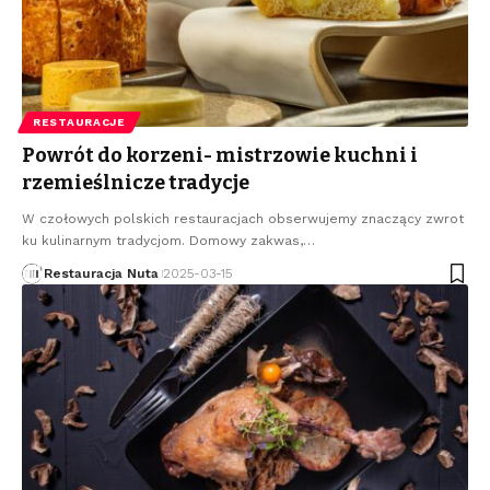
RESTAURACJE
Powrót do korzeni- mistrzowie kuchni i
rzemieślnicze tradycje
W czołowych polskich restauracjach obserwujemy znaczący zwrot
ku kulinarnym tradycjom. Domowy zakwas,
…
Restauracja Nuta
2025-03-15