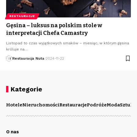
RESTAURACJE
Gęsina – luksus na polskim stole w
interpretacji Chefa Camastry
Listopad to czas wyjątkowych smaków – miesiąc, w którym gęsina
króluje na
…
Restauracja Nuta
2024-11-22
Kategorie
Hotele
Nieruchomości
Restauracje
Podróże
Moda
Sztuka
O nas