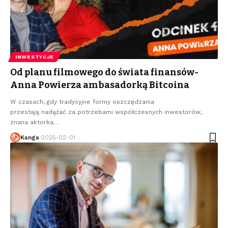
INWESTYCJE
Od planu filmowego do świata finansów-
Anna Powierza ambasadorką Bitcoina
W czasach, gdy tradycyjne formy oszczędzania
przestają nadążać za potrzebami współczesnych inwestorów,
znana aktorka
…
Kanga
2025-02-01