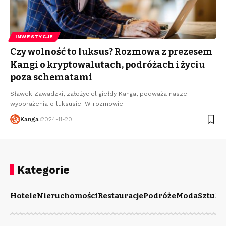
INWESTYCJE
Czy wolność to luksus? Rozmowa z prezesem
Kangi o kryptowalutach, podróżach i życiu
poza schematami
Sławek Zawadzki, założyciel giełdy Kanga, podważa nasze
wyobrażenia o luksusie. W rozmowie
…
Kanga
2024-11-20
Kategorie
Hotele
Nieruchomości
Restauracje
Podróże
Moda
Sztuka