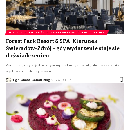
HOTELE
PODRÓŻE
RESTAURACJE
SPA
SPORT
Forest Park Resort & SPA. Kierunek
Świeradów-Zdrój – gdy wydarzenie staje się
doświadczeniem
Komunikujemy się dziś szybciej niż kiedykolwiek, ale uwaga stała
się towarem deficytowym.
…
High Class Consulting
2026-03-04