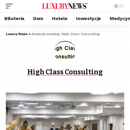
Biżuteria
Dom
Hotele
Inwestycje
Medycyn
Luxury News
>
Artykuły według: High Class Consulting
High Class Consulting