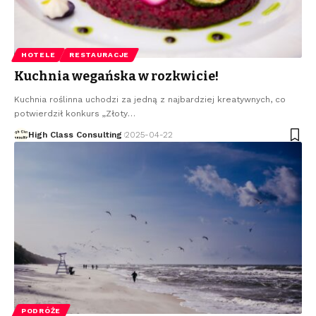
HOTELE
RESTAURACJE
Kuchnia wegańska w rozkwicie!
Kuchnia roślinna uchodzi za jedną z najbardziej kreatywnych, co
potwierdził konkurs „Złoty
…
High Class Consulting
2025-04-22
PODRÓŻE