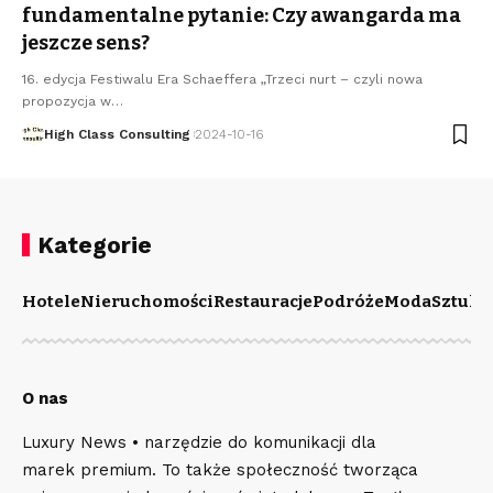
fundamentalne pytanie: Czy awangarda ma
jeszcze sens?
16. edycja Festiwalu Era Schaeffera „Trzeci nurt – czyli nowa
propozycja w
…
High Class Consulting
2024-10-16
Kategorie
Hotele
Nieruchomości
Restauracje
Podróże
Moda
Sztuka
O nas
Luxury News • narzędzie do komunikacji dla
marek premium. To także społeczność tworząca