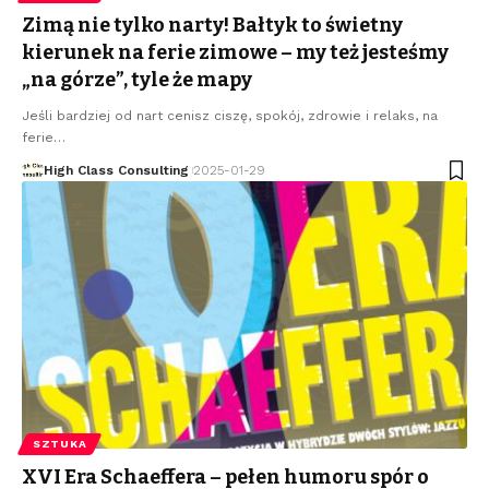
Zimą nie tylko narty! Bałtyk to świetny
kierunek na ferie zimowe – my też jesteśmy
„na górze”, tyle że mapy
Jeśli bardziej od nart cenisz ciszę, spokój, zdrowie i relaks, na
ferie
…
High Class Consulting
2025-01-29
SZTUKA
XVI Era Schaeffera – pełen humoru spór o