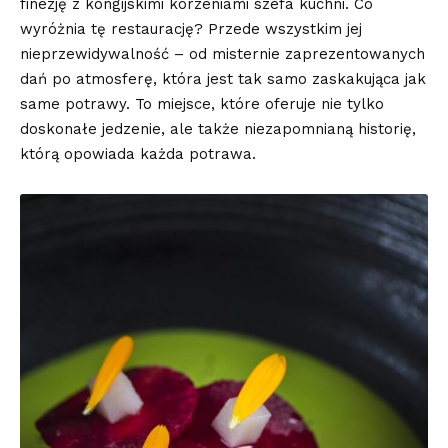
finezję z kongijskimi korzeniami szefa kuchni. Co
wyróżnia tę restaurację? Przede wszystkim jej
nieprzewidywalność – od misternie zaprezentowanych
dań po atmosferę, która jest tak samo zaskakująca jak
same potrawy. To miejsce, które oferuje nie tylko
doskonałe jedzenie, ale także niezapomnianą historię,
którą opowiada każda potrawa.