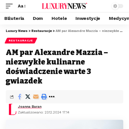
Aa
Biżuteria
Dom
Hotele
Inwestycje
Medycyn
Luxury News
>
Restauracje
>
AM par Alexandre Mazzia – niezwykłe kulinarne doświadczenie warte 3 gwiazdek
RESTAURACJE
AM par Alexandre Mazzia –
niezwykłe kulinarne
doświadczenie warte 3
gwiazdek
Joanna Baran
Zaktualizowano: 23.12.2024 17:14