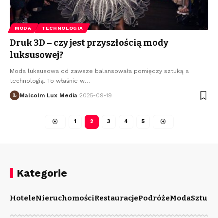
MODA
TECHNOLOGIA
Druk 3D – czy jest przyszłością mody
luksusowej?
Moda luksusowa od zawsze balansowała pomiędzy sztuką a
technologią. To właśnie w
…
Malcolm Lux Media
2025-09-19
1
2
3
4
5
Kategorie
Hotele
Nieruchomości
Restauracje
Podróże
Moda
Sztuka