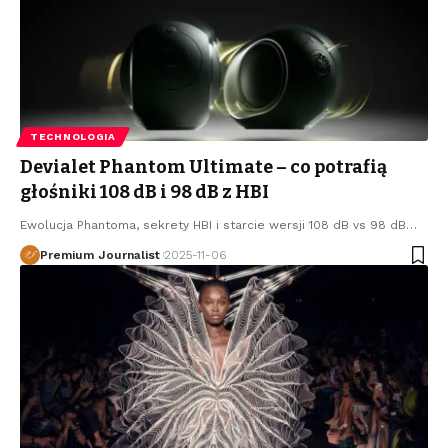
TECHNOLOGIA
Devialet Phantom Ultimate – co potrafią
głośniki 108 dB i 98 dB z HBI
Ewolucja Phantoma, sekrety HBI i starcie wersji 108 dB vs 98 dB
…
Premium Journalist
2025-11-06