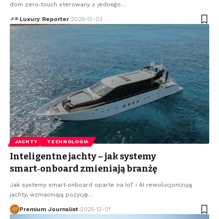
dom zero‑touch sterowany z jednego
…
Luxury Reporter
2025-12-03
JACHTY
TECHNOLOGIA
Inteligentne jachty – jak systemy
smart‑onboard zmieniają branżę
Jak systemy smart‑onboard oparte na IoT i AI rewolucjonizują
jachty, wzmacniają pozycję
…
Premium Journalist
2025-12-01