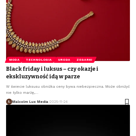
MODA
TECHNOLOGIA
URODA
ZEGARKI
Black friday i luksus – czy okazje i
ekskluzywność idą w parze
W świecie luksusu obniżka ceny bywa niebezpieczna. Może obniżyć
nie tylko marżę,
…
Malcolm Lux Media
2025-11-24