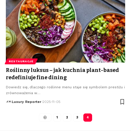
RESTAURACJE
Roślinny luksus – jak kuchnia plant-based
redefiniuje fine dining
Dowiedz się, dlaczego roślinne menu staje się symbolem prestiżu i
zrównoważenia w
…
Luxury Reporter
2025-11-05
1
2
3
4