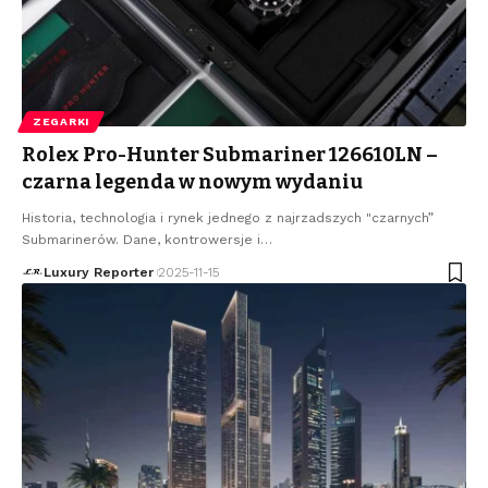
ZEGARKI
Rolex Pro-Hunter Submariner 126610LN –
czarna legenda w nowym wydaniu
Historia, technologia i rynek jednego z najrzadszych "czarnych”
Submarinerów. Dane, kontrowersje i
…
Luxury Reporter
2025-11-15