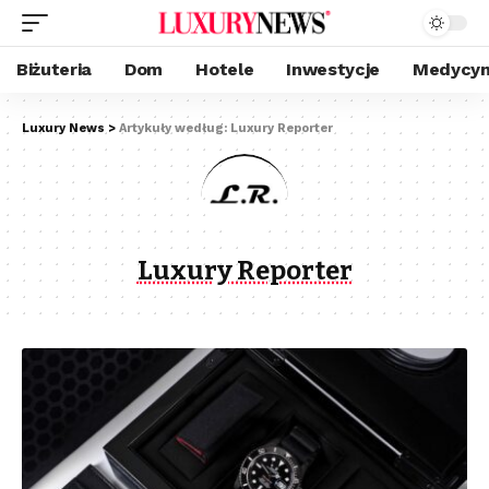
Biżuteria
Dom
Hotele
Inwestycje
Medycyn
Luxury News
>
Artykuły według: Luxury Reporter
Luxury Reporter